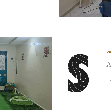
Sa
A
Int