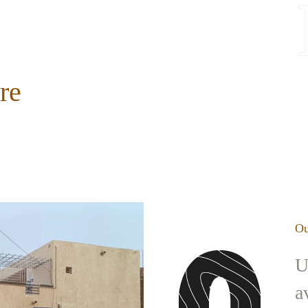
ire
Ou
U
a