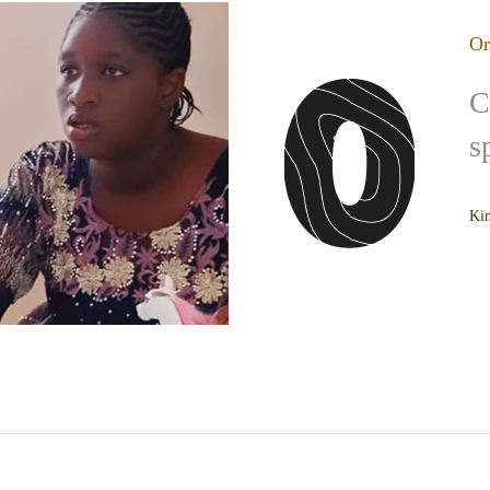
Or
C
s
Kin